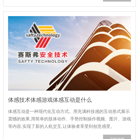
训员带领下，指挥员工对体感项目进行操作。真实体验危化品泄
漏、起重伤害、机械伤害...
体感技术体感游戏体感互动是什么
体感互动是一种现代化互动方式。用充满科技感的互动形式展示
震憾的效果,用简单的肢体动作、手势控制操作视频、图片、游戏
等内容,实现了新的人机交互,让体验者享受到创意感受。