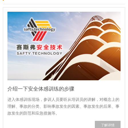
介绍一下安全体感训练的步骤
进入体感训练现场，参训人员要听从培训员的讲解，对概念上的
理解、事故的分类、影响事故发生的因素、事故发生的后果、事
故发生的防范和应急措施等。
了解详情
对这些安全知识有清晰的认识后，然后开始模拟体感训练。在培