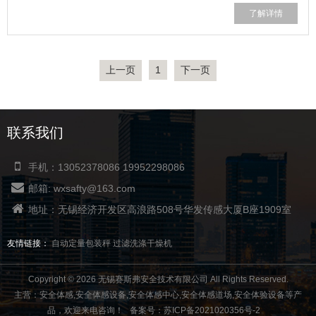
程中，有效的把“听、看、做”思维与行动结合在一起，使其对安
了解详情
全事故的危险性和引发的后果有更深入的了解，从感性上触动对
安全重...
上一页
1
下一页
联系我们
手机：13052378086 19952298086
邮箱: wxsafty@163.com
地址：无锡经济开发区高浪路508号华发传感大厦B座1909室
友情链接：
自动定量包装秤
过滤洗涤干燥机
Copyright ©
2026 无锡赛斯弗安全技术有限公司 All Rights Reserved.
主营：
安全体感
,
安全体感设备
,
安全体感中心
,
安全体感道场
,
安全体验设备
等产
品，欢迎来电咨询！ 备案号：
苏ICP备2021020356号-2