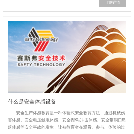
了解详情
检修、检修转运行作业过程中带负荷拉刀闸、带电装设接地线、
带地刀...
什么是安全体感设备
安全生产体感教育是一种体验式安全教育方法，通过机械伤
害体感、安全电压触电体感、安全帽/鞋冲击体感、安全带洞口坠
落体感等安全事故的发生，让被教育者在观看、参与、体验的过