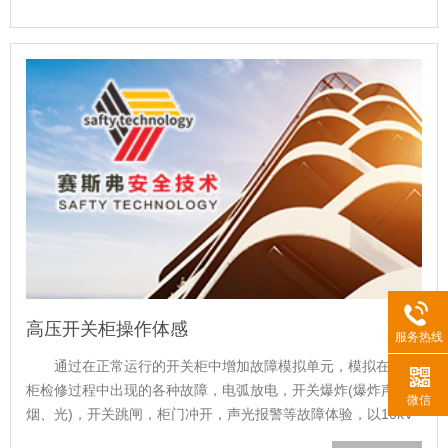
了解详情
高压开关柜操作体感
服务热线
通过在正常运行的开关柜中增加故障模拟单元，模拟在开关
柜检修过程中出现的各种故障，电弧放电，开关爆炸(爆炸声、
微信
烟、光)，开关跳闸，柜门冲开，声光报警等故障体验，以10kV
配网开关柜为基础，配合各类风险特效设备，进行开关柜运行转