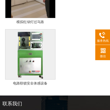
模拟红绿灯过马路
服务热线
微信
电路联锁安全体感设备
联系我们