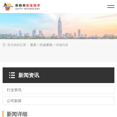
您当前的位置：
首页
>
行业资讯
> 详细内容
新闻资讯
行业资讯
公司新闻
新闻详细