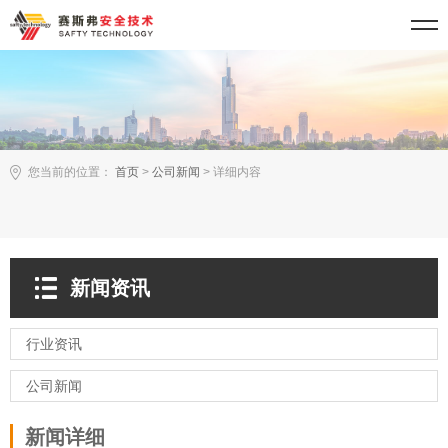
您当前的位置：
首页
>
公司新闻
> 详细内容
新闻资讯
行业资讯
公司新闻
新闻详细