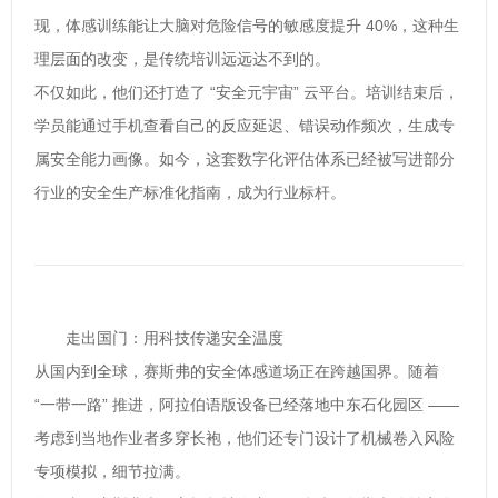
现，体感训练能让大脑对危险信号的敏感度提升 40%，这种生
理层面的改变，是传统培训远远达不到的。
不仅如此，他们还打造了 “安全元宇宙” 云平台。培训结束后，
学员能通过手机查看自己的反应延迟、错误动作频次，生成专
属安全能力画像。如今，这套数字化评估体系已经被写进部分
行业的安全生产标准化指南，成为行业标杆。
走出国门：用科技传递安全温度
从国内到全球，赛斯弗的安全体感道场正在跨越国界。随着
“一带一路” 推进，阿拉伯语版设备已经落地中东石化园区 ——
考虑到当地作业者多穿长袍，他们还专门设计了机械卷入风险
专项模拟，细节拉满。