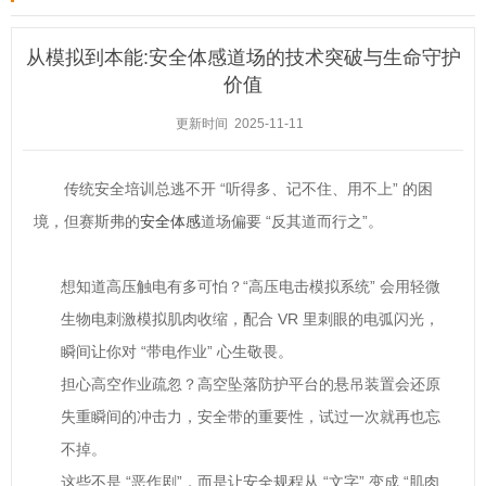
从模拟到本能:安全体感道场的技术突破与生命守护
价值
更新时间 2025-11-11
传统安全培训总逃不开 “听得多、记不住、用不上” 的困
境，但赛斯弗的
安全体感
道场偏要 “反其道而行之”。
想知道高压触电有多可怕？“高压电击模拟系统” 会用轻微
生物电刺激模拟肌肉收缩，配合 VR 里刺眼的电弧闪光，
瞬间让你对 “带电作业” 心生敬畏。
担心高空作业疏忽？高空坠落防护平台的悬吊装置会还原
失重瞬间的冲击力，安全带的重要性，试过一次就再也忘
不掉。
这些不是 “恶作剧”，而是让安全规程从 “文字” 变成 “肌肉